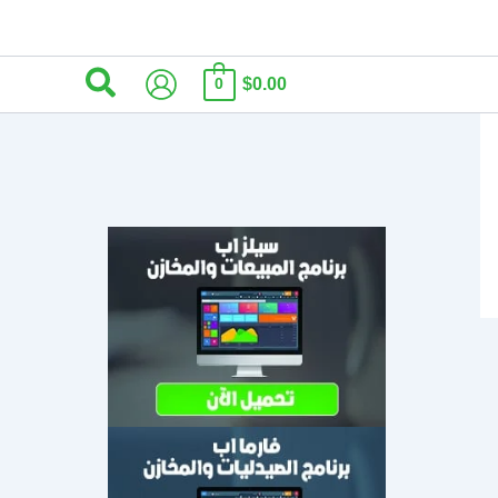
البحث
$0.00
0