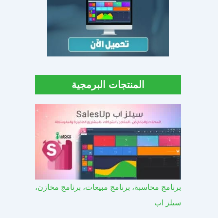
المنتجات البرمجية
برنامج محاسبة، برنامج مبيعات، برنامج مخازن،
سيلز اب