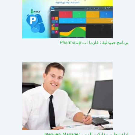
برنامج صيدلية : فارما اب PharmaUp​
اداة تنظيم مقابلات المدير Interview Manager