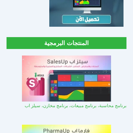
المنتجات البرمجية
برنامج محاسبة، برنامج مبيعات، برنامج مخازن، سيلز اب