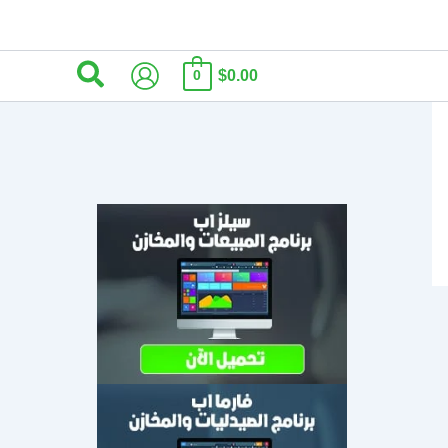
البحث
$0.00
0