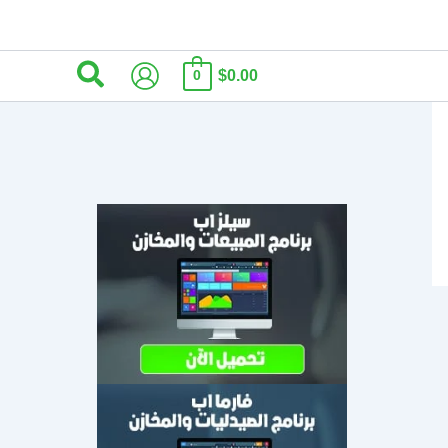
البحث
$0.00
0