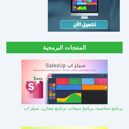
المنتجات البرمجية
برنامج محاسبة، برنامج مبيعات، برنامج مخازن، سيلز اب