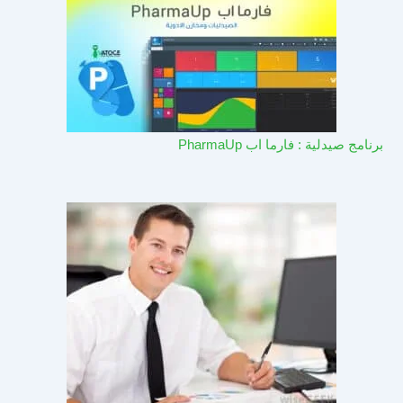
برنامج صيدلية : فارما اب PharmaUp​