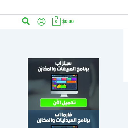
البحث
$0.00
0