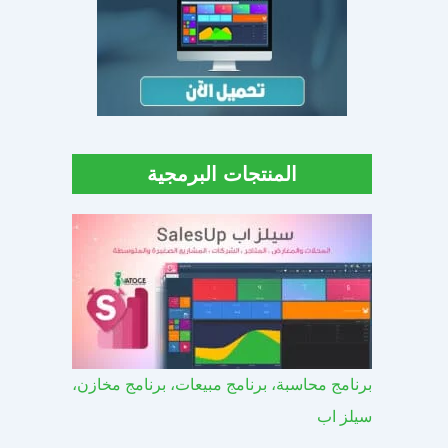
المنتجات البرمجية
برنامج محاسبة، برنامج مبيعات، برنامج مخازن،
سيلز اب