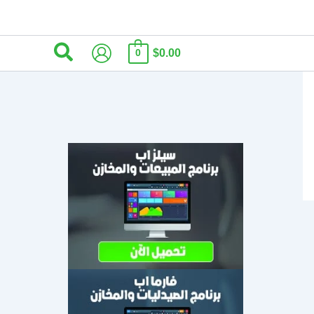
البحث
$0.00
0