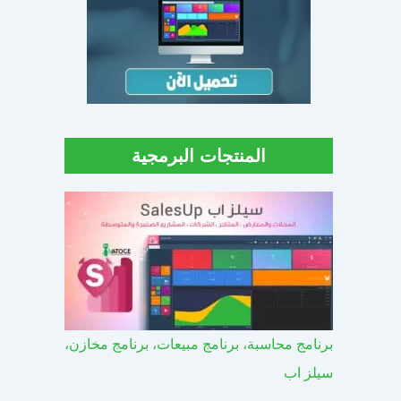
المنتجات البرمجية
برنامج محاسبة، برنامج مبيعات، برنامج مخازن،
سيلز اب