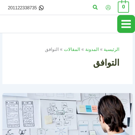
خطي
البحث
0
201122338735
لى
لمحتوى
الرئيسية
المدونة
المقالات
التوافق
التوافق