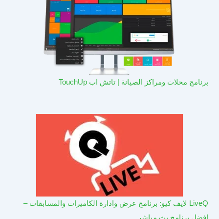
برنامج محلات ومراكز الصيانة | تاتش اب TouchUp
LiveQ لايف كيو: برنامج عرض وادارة الكاميرات والمسابقات –
افضل برنامج بث مباشر