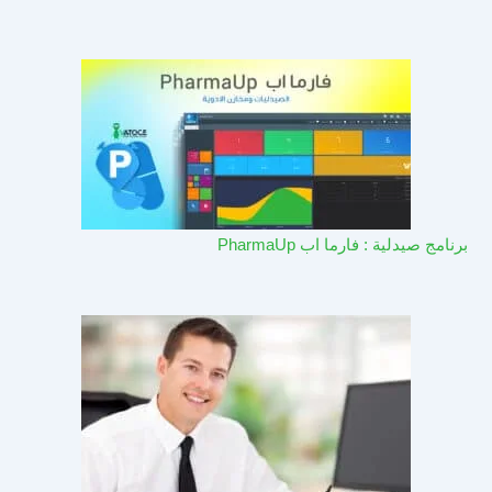
برنامج صيدلية : فارما اب PharmaUp​