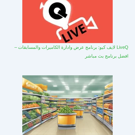
LiveQ لايف كيو: برنامج عرض وادارة الكاميرات والمسابقات –
افضل برنامج بث مباشر