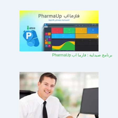
برنامج صيدلية : فارما اب PharmaUp​