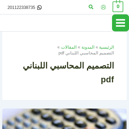
خطي
البحث
0
201122338735
لى
لمحتوى
الرئيسية
المدونة
المقالات
التصميم المحاسبي اللبناني pdf
التصميم المحاسبي اللبناني
pdf