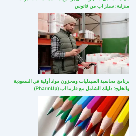
منزلية: سيلز اب من فاتوس
برنامج محاسبة الصيدليات ومخزون مواد أولية في السعودية
والخليج: دليلك الشامل مع فارما اب (PharmUp)