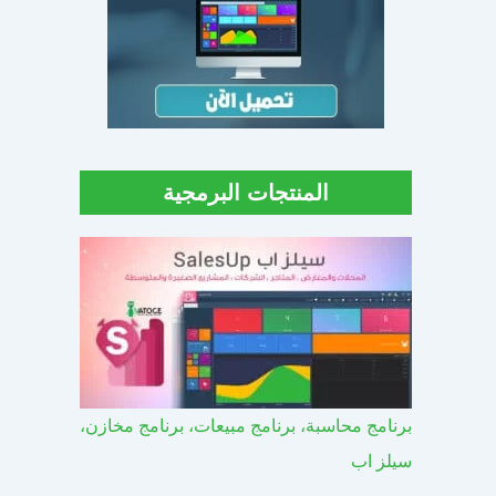
المنتجات البرمجية
برنامج محاسبة، برنامج مبيعات، برنامج مخازن،
سيلز اب