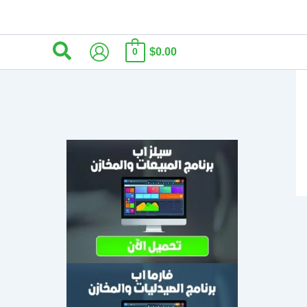
البحث
$0.00
0