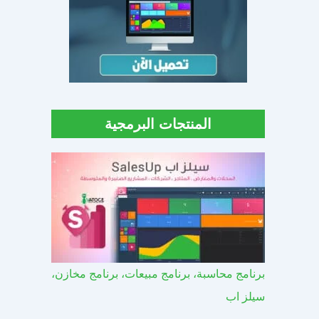
المنتجات البرمجية
برنامج محاسبة، برنامج مبيعات، برنامج مخازن،
سيلز اب