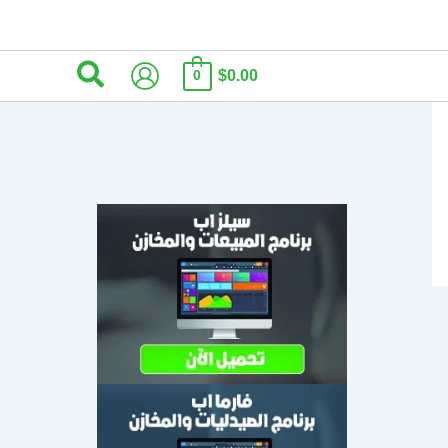
البحث
$0.00
0