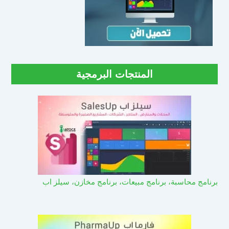
المنتجات البرمجية
برنامج محاسبة، برنامج مبيعات، برنامج مخازن، سيلز اب