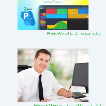
برنامج صيدلية : فارما اب PharmaUp​
اداة تنظيم مقابلات المدير Interview Manager