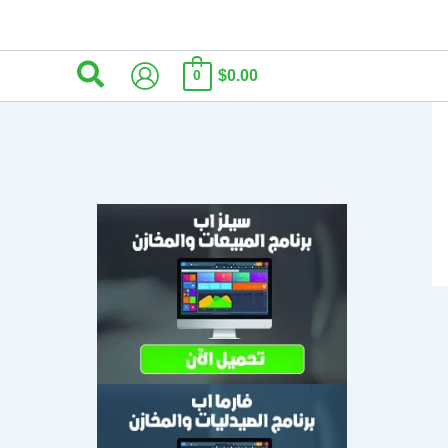
البحث
$0.00
0