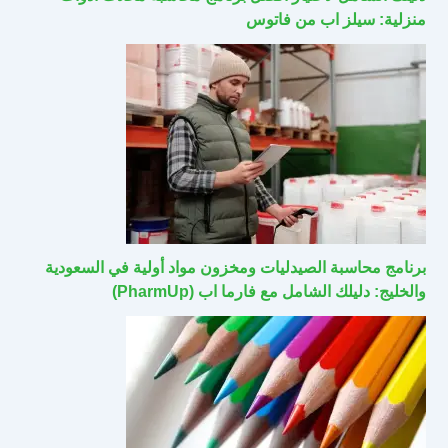
منزلية: سيلز اب من فاتوس
برنامج محاسبة الصيدليات ومخزون مواد أولية في السعودية
والخليج: دليلك الشامل مع فارما اب (PharmUp)