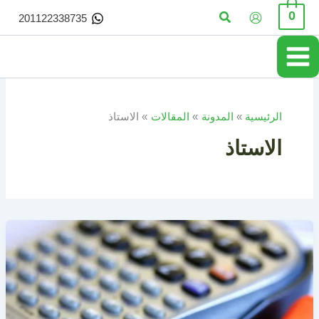
خطي
البحث
0
201122338735
لى
لمحتوى
الرئيسية
المدونة
المقالات
الاستاذ
الاستاذ