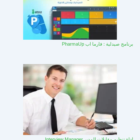
برنامج صيدلية : فارما اب PharmaUp​
اداة تنظيم مقابلات المدير Interview Manager