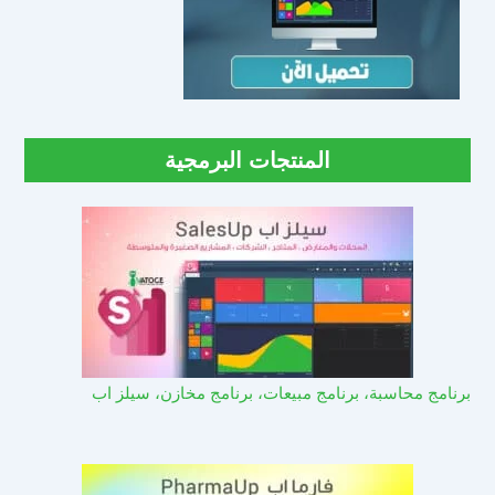
المنتجات البرمجية
برنامج محاسبة، برنامج مبيعات، برنامج مخازن، سيلز اب