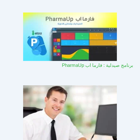
برنامج صيدلية : فارما اب PharmaUp​