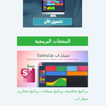
المنتجات البرمجية
برنامج محاسبة، برنامج مبيعات، برنامج مخازن،
سيلز اب