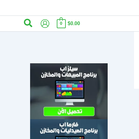
البحث
$0.00
0