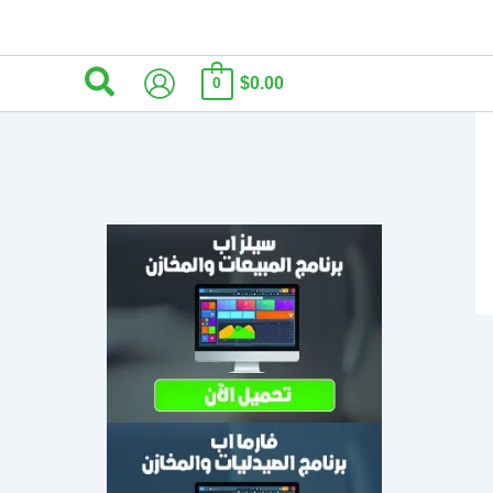
البحث
$0.00
0