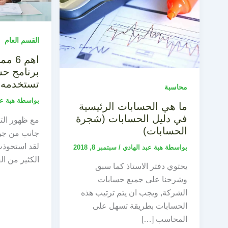
القسم العام
اهم 
برنامج حس
تستخدمه
محاسبة
بواسطة
هبة ع
ما هي الحسابات الرئيسية
في دليل الحسابات (شجرة
مع ظهور التك
الحسابات)
جانب من جوا
لقد استحوذت
بواسطة
هبة عبد الهادي
/
سبتمبر 8, 2018
الكثير من ال
يحتوي دفتر الاستاذ كما سبق
وشرحنا على جميع حسابات
الشركة, ويجب ان يتم ترتيب هذه
الحسابات بطريقة تسهل على
المحاسب […]