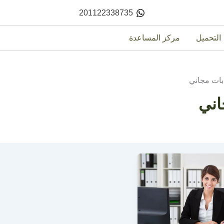
201122338735
التحميل
مركز المساعدة
بات مجاني
اني