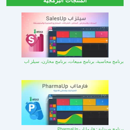
المنتجات البرمجية
برنامج محاسبة، برنامج مبيعات، برنامج مخازن، سيلز اب
برنامج صيدلية : فارما اب PharmaUp​