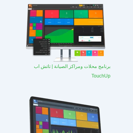
برنامج محلات ومراكز الصيانة | تاتش اب
TouchUp