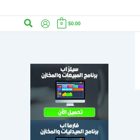
البحث
$0.00
0