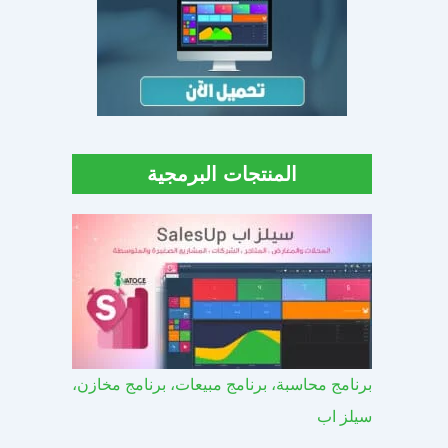
المنتجات البرمجية
برنامج محاسبة، برنامج مبيعات، برنامج مخازن،
سيلز اب