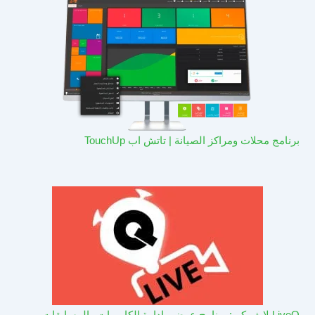
برنامج محلات ومراكز الصيانة | تاتش اب TouchUp
LiveQ لايف كيو: برنامج عرض وادارة الكاميرات والمسابقات –