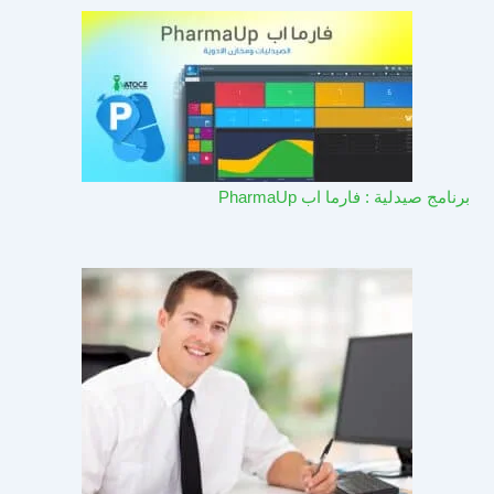
برنامج صيدلية : فارما اب PharmaUp​