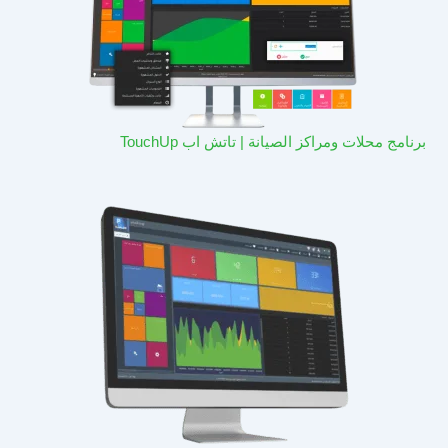
برنامج محلات ومراكز الصيانة | تاتش اب TouchUp