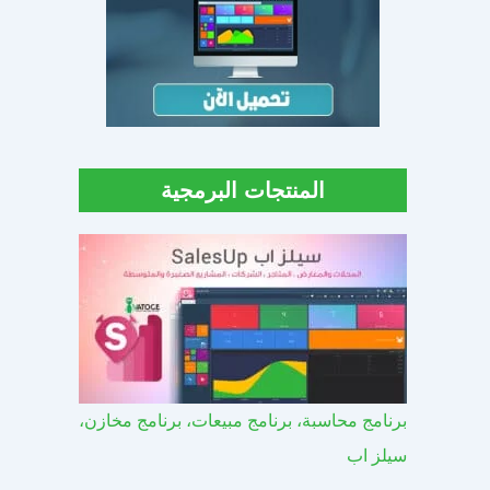
المنتجات البرمجية
برنامج محاسبة، برنامج مبيعات، برنامج مخازن،
سيلز اب