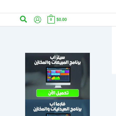
البحث
$0.00
0