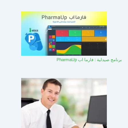
برنامج صيدلية : فارما اب PharmaUp​