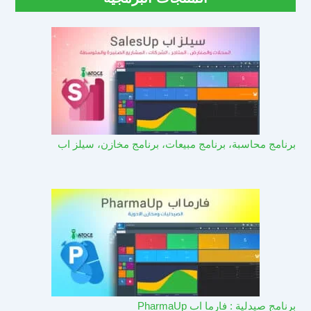
برنامج محاسبة، برنامج مبيعات، برنامج مخازن، سيلز اب
برنامج صيدلية : فارما اب PharmaUp​