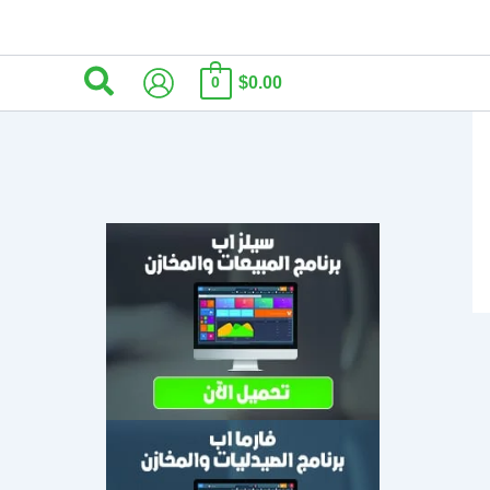
البحث
$0.00
0