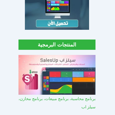
المنتجات البرمجية
برنامج محاسبة، برنامج مبيعات، برنامج مخازن،
سيلز اب