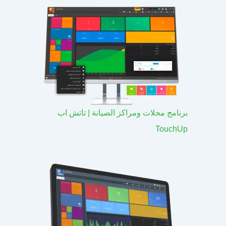
برنامج محلات ومراكز الصيانة | تاتش اب
TouchUp