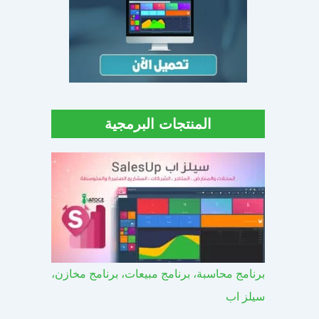
المنتجات البرمجية
برنامج محاسبة، برنامج مبيعات، برنامج مخازن،
سيلز اب