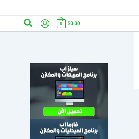
البحث
$0.00
0