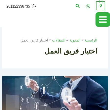
خطي
البحث
0
201122338735
لى
لمحتوى
الرئيسية
المدونة
المقالات
اختيار فريق العمل
اختيار فريق العمل