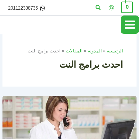
خطي
البحث
0
201122338735
لى
لمحتوى
الرئيسية
المدونة
المقالات
احدث برامج النت
احدث برامج النت