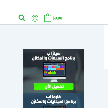
البحث
$0.00
0