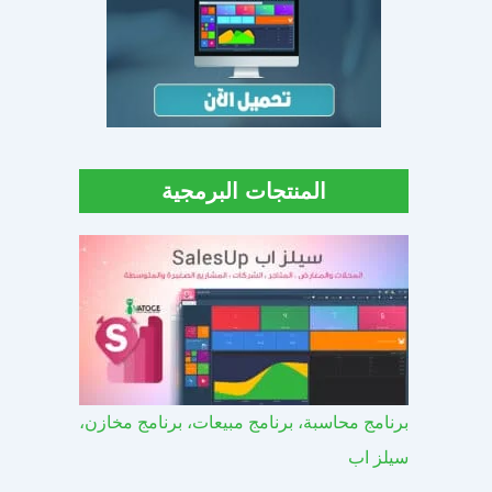
المنتجات البرمجية
برنامج محاسبة، برنامج مبيعات، برنامج مخازن،
سيلز اب