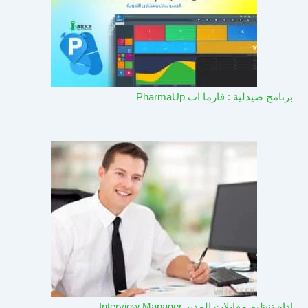
برنامج صيدلية : فارما اب PharmaUp​
اداة تنظيم مقابلات المدير Interview Manager