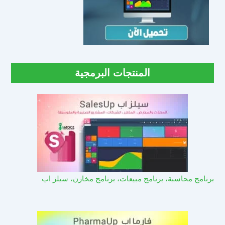
المنتجات البرمجية
برنامج محاسبة، برنامج مبيعات، برنامج مخازن، سيلز اب