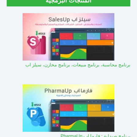
المنتجات البرمجية
برنامج محاسبة، برنامج مبيعات، برنامج مخازن، سيلز اب
برنامج صيدلية : فارما اب PharmaUp​