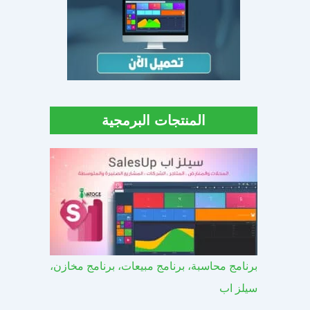
المنتجات البرمجية
برنامج محاسبة، برنامج مبيعات، برنامج مخازن،
سيلز اب