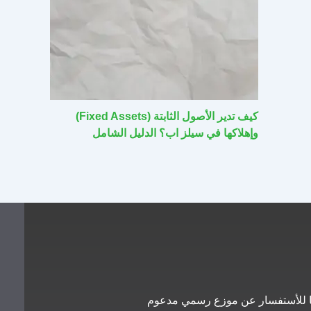
كيف تدير الأصول الثابتة (Fixed Assets)
وإهلاكها في سيلز اب؟ الدليل الشامل
معنا للأستفسار عن موزع رسمي مدعوم