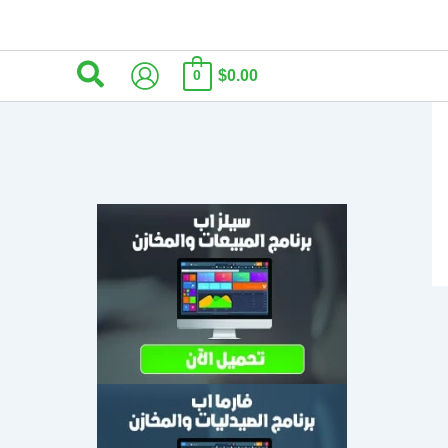
البحث
$0.00
0