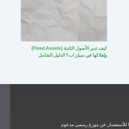
كيف تدير الأصول الثابتة (Fixed Assets)
وإهلاكها في سيلز اب؟ الدليل الشامل
معنا للأستفسار عن موزع رسمي مدعوم