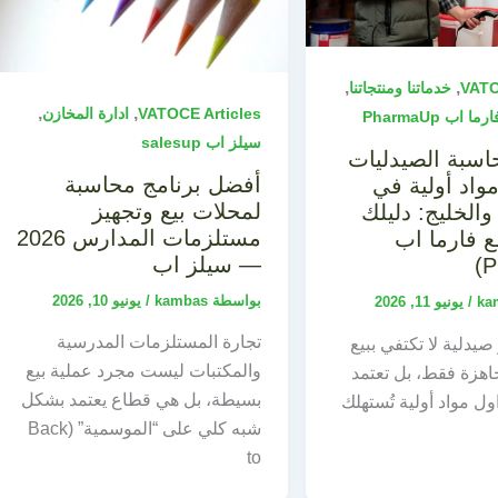
,
,
VATO
خدماتنا ومنتجاتنا
,
,
VATOCE Articles
ادارة المخازن
رما اب PharmaUp
سيلز اب salesup
اسبة الصيدليات
أفضل برنامج محاسبة
اد أولية في
لمحلات بيع وتجهيز
والخليج: دليلك
مستلزمات المدارس 2026
 فارما اب
— سيلز اب
بواسطة
kambas
/
يونيو 10, 2026
ka
/
يونيو 11, 2026
تجارة المستلزمات المدرسية
صيدلية لا تكتفي ببيع
والمكتبات ليست مجرد عملية بيع
اهزة فقط، بل تعتمد
بسيطة، بل هي قطاع يعتمد بشكل
ول مواد أولية تُستهلك
شبه كلي على “الموسمية” (Back
to