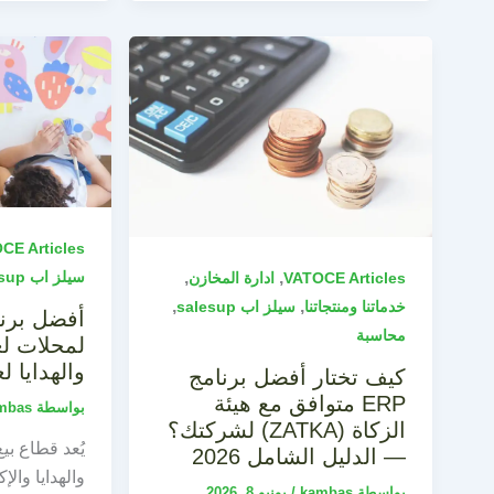
CE Articles
سيلز اب salesup
,
,
VATOCE Articles
ادارة المخازن
,
,
خدماتنا ومنتجاتنا
سيلز اب salesup
أفضل برن
محاسبة
لمحلات لع
والهدايا لعام 
كيف تختار أفضل برنامج
ERP متوافق مع هيئة
بواسطة
mbas
الزكاة (ZATKA) لشركتك؟
— الدليل الشامل 2026
والهدايا وال
بواسطة
kambas
/
يونيو 8, 2026