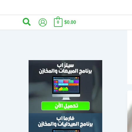
البحث
$0.00
0