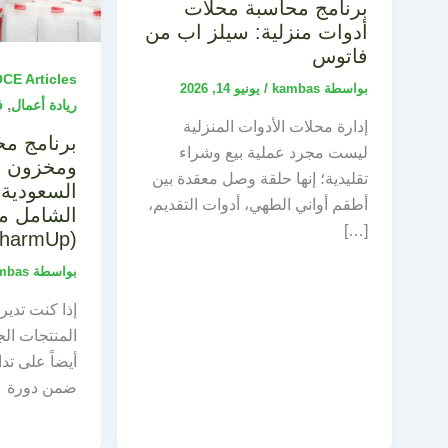
برنامج محاسبة محلات
أدوات منزلية: سيلز اب من
فاتوس
CE Articles
بواسطة
kambas
/
يونيو 14, 2026
,
ريادة أعمال
فا
إدارة محلات الأدوات المنزلية
برنامج مح
ليست مجرد عملية بيع وشراء
ومخزون مو
تقليدية؛ إنها حلقة وصل معقدة بين
السعودية 
أطقم أواني الطهي، أدوات التقديم،
الشامل مع
[…]
(PharmUp)
بواسطة
mbas
إذا كنت تدير 
المنتجات الج
أيضاً على تدا
ضمن دورة