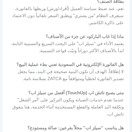
بطاقة الصنف؟
نعم، عند ضبط سياسة العميل (أفراد/ورش) وربطها بالفاتورة،
سيعرف النظام “من يشتري” ويطبق السعر تلقائياً دون الاعتماد
على ذاكرة الكاشير.
ماذا إذا غاب الباركود عن جزء من الأصناف؟
يعتمد الأداء في “سيلز اب” على البحث السريع والتسمية الثابتة.
ابدأ بالأصناف الأكثر دوراناً وثبّت قواعد التسمية.
هل الفاتورة الإلكترونية في السعودية تعني بطء عملية البيع؟
لا إطلاقاً. الهدف أن تكون البنية صحيحة في البند، مما يجعل
تصدير الفاتورة لحظياً ومتوافقاً مع ZATCA بسلاسة تامة.
متى يصبح تاتش اب (TouchUp) أفضل من سيلز اب؟
عندما تقدم خدمات الصيانة ويكون التركيز على “أمر الشغل”
وتكلفة اليد العاملة والقطع المستخدمة أثناء الخدمة، هنا يتفوق
تاتش اب.
هل يناسب “سيلز اب” محلاً بفرعين: صالة ومستودع؟