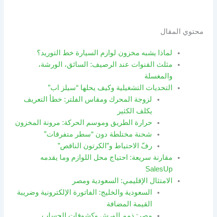
محتوي المقال
لماذا يشبه مخزون لوازم السيارة خط التوريد؟
مثلث القنوات عند الرصيف: السائق، الورشة،
والمغسلة
التحديات التشغيلية وكيف يحلها “سيلز اب”
لزوجة المحرك ومقاس الفلتر: خطأ التعريف
يكلف الكثير
حرارة الطريق وموسم الحركة: مرونة المخزون
شحنة مختلطة دون “سطر متفرقات”
رفّ الاحتياط و”الكرتون الناقص”
مقارنة سريعة: احتياج محل اللوازم وما يقدمه
SalesUp
الامتثال الإقليمي: السعودية ومصر
السعودية والخليج: الفاتورة الإلكترونية وضريبة
القيمة المضافة
مصر: ذمم الورش وكشوفات الحساب