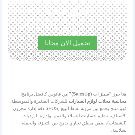
حمل مجانا
استكشف المميزات الرائعة في
مجاناً الآن
تحميل الآن مجانا
هنا يبرز
“سيلز اب (SalesUp)”
من فاتوس كأفضل
برنامج
محاسبة محلات لوازم السيارات
للشركات الصغيرة والمتوسطة.
فهو منتج يجمع بين مرونة نقاط البيع (POS)، دقة إدارة مخزون
الأصناف، تنظيم حسابات العملاء والذمم، وإدارة الورديات
(الشفتات)، ضمن منطق تجاري يدمج بين التجزئة والجملة
بسلاسة.