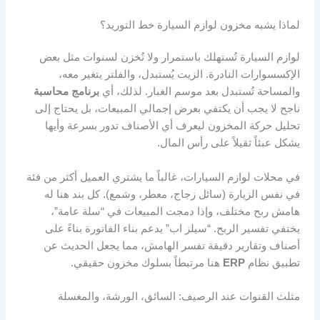
لماذا يشبه مخزون لوازم السيارة خط التوريد؟
لوازم السيارة تُستهلك باستمرار ولا تُخزن لسنوات مثل بعض
الإكسسوارات النادرة. الزيت يُستبدل، والفلتر يتغير معه،
والمساحة تُستبدل بعد موسم الغبار. لذلك، أي
برنامج محاسبة
ناجح لا يجب أن يكتفي بعرض إجمالي المبيعات، بل يحتاج إلى
تحليل حركة المخزون ليعرف أي الأصناف تدور بسرعة وأيها
يشكل عبئاً ثقيلاً على رأس المال.
في محلات لوازم السيارات، غالباً ما يشتري العميل أكثر من فئة
في نفس الزيارة (سائل زجاج، معطر، وشمع). كل بند هنا له
هامش ربح مختلف، وإذا دمجت المبيعات في “سلة عامة”،
يختفي تفسير الربح. “سيلز اب” يدعم بناء الفاتورة بناءً على
أصناف وتقارير دقيقة تفسر الهامش، مما يجعل الحديث عن
تطبيق نظام
ERP
هنا مرتبطاً بسلوك مخزون حقيقي.
مثلث القنوات عند الرصيف: السائق، الورشة، والمغسلة