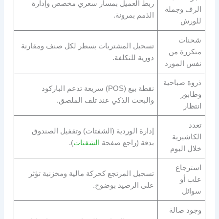
ربط العميل بمسار سعري مخصص وإدارة
الرف وجملة
الذمم بمرونة.
للورش
شحنات
تسجيل المشتريات بسطر لكل صنف ومقارنة
متكررة من
دورية للتكلفة.
نفس المورد
ذروة صباحية
نقطة بيع (POS) سريعة تدعم الباركود
وطابور
والبحث الذكي عند تلف الملصق.
انتظار
تعدد
إدارة الوردية (الشفتات) وتقفيل الصندوق
الكاشيرية
بدقة (راجع صفحة
الشفتات
).
خلال اليوم
استرجاع
تسجيل المرتجع كحركة مالية ومخزنية تؤثر
علب أو
على الرصيد بوضوح.
سوائل
وجود صالة