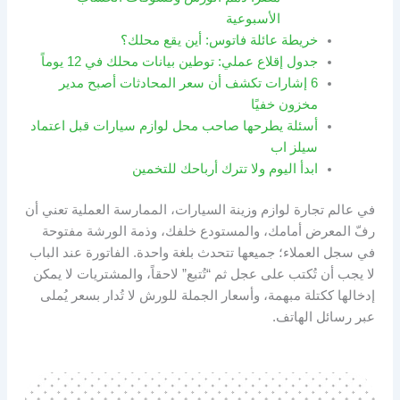
الأسبوعية
خريطة عائلة فاتوس: أين يقع محلك؟
جدول إقلاع عملي: توطين بيانات محلك في 12 يوماً
6 إشارات تكشف أن سعر المحادثات أصبح مدير
مخزون خفيًا
أسئلة يطرحها صاحب محل لوازم سيارات قبل اعتماد
سيلز اب
ابدأ اليوم ولا تترك أرباحك للتخمين
في عالم تجارة لوازم وزينة السيارات، الممارسة العملية تعني أن
رفّ المعرض أمامك، والمستودع خلفك، وذمة الورشة مفتوحة
في سجل العملاء؛ جميعها تتحدث بلغة واحدة. الفاتورة عند الباب
لا يجب أن تُكتب على عجل ثم “تُتبع” لاحقاً، والمشتريات لا يمكن
إدخالها ككتلة مبهمة، وأسعار الجملة للورش لا تُدار بسعر يُملى
عبر رسائل الهاتف.