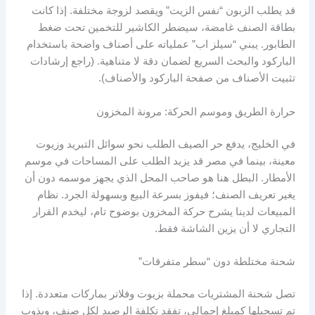
قد يطلب الزبون “نفس الزيت” ويقصد لزوجة مختلفة. إذا كانت
بطاقة الصنف غامضة، سيضطر الكاشير للتخمين تحت ضغط
الطابور. يبني “سيلز اب” عملياته على أصناف واضحة باستخدام
الباركود والبحث السريع لضمان دقة لا متناهية. (راجع إرشادات
تثبيت الأصناف من صفحة الباركود والأصناف).
حرارة الطريق وموسم الحركة: مرونة المخزون
في الخليج، يدفع حر الصيف الطلب نحو سوائل التبريد وزيوت
معينة، بينما في مصر قد يزيد الطلب على المساحات في موسم
الأمطار. البطل هنا هو صاحب المحل الذي يجهز موسمه دون أن
يغير تعريف الصنف؛ فيفوز بسرعة البيع وبسهولة الجرد. نظام
المبيعات لدينا يشرح حركة المخزون بوضوح تام، ليخدم القرار
التجاري لا أن يزين الشاشة فقط.
شحنة مختلطة دون “سطر متفرقات”
تصل شحنة المشتريات محملة بزيوت وفلاتر بماركات متعددة. إذا
تم تسجيلها كمبلغ إجمالي، تفقد تكلفة الرصيد لكل صنف، ويذوب