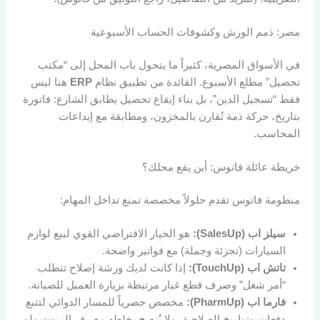
مصر: ذمم الورش وكشوفات الحساب الأسبوعية
في الأسواق المصرية، كثيراً ما يتحول باب المحل إلى “مكتب
تحصيل” مطلع الأسبوع. الفائدة من تطبيق نظام
ERP
هنا ليس
فقط “تسجيل الدين”، بل بناء إيقاع تحصيل يطابق الشارع: فاتورة
بتاريخ، حركة ذمة تُقارن بالمخزون، ومطابقة مع إيداعات
المحاسب.
خريطة عائلة فاتوس: أين يقع محلك؟
منظومة فاتوس تقدم حلولاً مخصصة تمنع تداخل المهام:
سيلز اب (SalesUp):
هو الخيار الافتراضي القوي لبيع لوازم
السيارات (تجزئة وجملة) مع فواتير واضحة.
تاتش اب (TouchUp):
إذا كانت لديك ورشة إصلاح تتطلب
“أمر شغل” وصرف قطع غيار مرتبطة بزيارة العميل للصيانة.
فارما اب (PharmUp):
مخصص حصرياً للمسار الدوائي لتتبع
دفعات وتواريخ الصلاحية، ولا يُنصح بخلطه مع رف الزيوت ولو