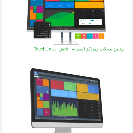
برنامج محلات ومراكز الصيانة | تاتش اب TouchUp