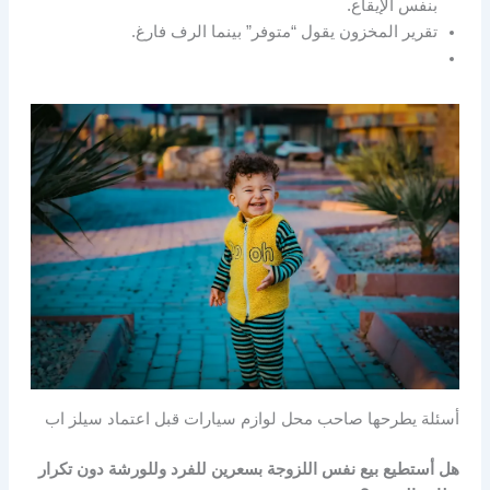
بنفس الإيقاع.
تقرير المخزون يقول “متوفر” بينما الرف فارغ.
أسئلة يطرحها صاحب محل لوازم سيارات قبل اعتماد سيلز اب
هل أستطيع بيع نفس اللزوجة بسعرين للفرد وللورشة دون تكرار