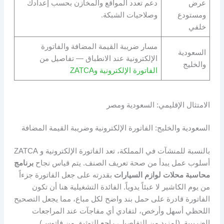
عرض
دعم تعدد المواقع والمخازن بحسب إعدادك
ومستودع
وصلاحيات الشبكة.
خلفي
مسار ضريبة القيمة المضافة والفاتورة
السعودية
الإلكترونية عند الانطباق — تفاصيل من
والخليج
الفاتورة الإلكترونية وZATCA
الامتثال الإقليمي: السعودية ومصر
السعودية والخليج: الفاتورة الإلكترونية وضريبة القيمة المضافة
بالنسبة للمنشآت في المملكة، تعد الفاتورة الإلكترونية و ZATCA
أسلوب عمل يبدأ من صحة تعريف الصنف. يتم قياس نجاح
برنامج
محاسبة محلات لوازم السيارات
بقدرته على جعل الفاتورة جزءاً
من يوم الكاشير لا عبئاً يدوياً. الفائدة التشغيلية هنا أن تكون
الفاتورة قادرة على حمل بند واضح لكل مباع، مما يجعل التصحيح
اللحظي أسهل وأرخص، لتفادي أي مفاجآت عند المراجعات
الضريبية. (لمزيد من التفاصيل، راجع التوثيق من فاتوس).