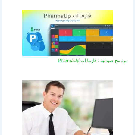
برنامج صيدلية : فارما اب PharmaUp​