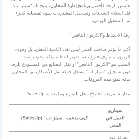
هامش الربح. كأفضل
برنامج إدارة المخازن
، يتيح لك “سيلز اب”
فك استلام الشحنات وتسجيل المشتريات ببنود تفصيلية كجزء
من التشغيل اليومي.
رفّ الاحتياط و”الكرتون الناقص”
أكثر ما يؤلم صاحب العمل ليس نفاد الكمية المعلن، بل وقوف
الزبون أمام رف فارغ بينما تقرير النظام يؤكد وجود رصيد!
السبب هو “الكرتون الناقص” أو نقل البضائع من المستودع للرف
دون تسجيل. “سيلز اب” يسجل حركة نقل الأصناف بين المخازن
بدقة لمنع هذه الفروقات.
مقارنة سريعة: احتياج محل اللوازم وما يقدمه SalesUp
سيناريو
العمل في
كيف يدعمه “سيلز اب” (SalesUp)
المحل
تجزئة عند