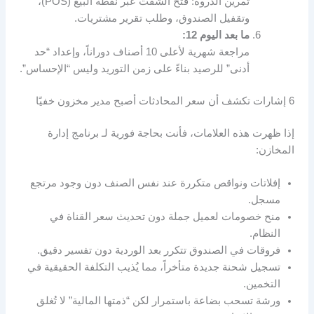
تمرين الذروة: فتح الشفت عبر نقطة البيع (POS)،
وتقفيل الصندوق، وطلب تقرير مشتريات.
ما بعد اليوم 12:
مراجعة شهرية لأعلى 10 أصناف دوراناً، وإعداد “حد
أدنى” للرصيد بناءً على زمن التوريد وليس “الإحساس”.
6 إشارات تكشف أن سعر المحادثات أصبح مدير مخزون خفيًا
إذا ظهرت هذه العلامات، فأنت بحاجة فورية لـ برنامج إدارة
المخازن:
إفلاتات ونواقص متكررة عند نفس الصنف دون وجود مرتجع
مسجل.
منح خصومات لعميل جملة دون تحديث سعر القناة في
النظام.
فروقات في الصندوق تتكرر بعد الوردية دون تفسير دقيق.
تسجيل شحنة جديدة متأخراً، مما يُذيب التكلفة الحقيقية في
التخمين.
ورشة تسحب بضاعة باستمرار لكن “ذمتها المالية” لا تُغلق