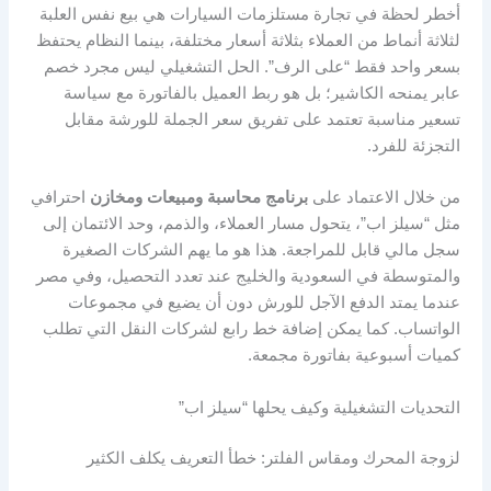
أخطر لحظة في تجارة مستلزمات السيارات هي بيع نفس العلبة
لثلاثة أنماط من العملاء بثلاثة أسعار مختلفة، بينما النظام يحتفظ
بسعر واحد فقط “على الرف”. الحل التشغيلي ليس مجرد خصم
عابر يمنحه الكاشير؛ بل هو ربط العميل بالفاتورة مع سياسة
تسعير مناسبة تعتمد على تفريق سعر الجملة للورشة مقابل
التجزئة للفرد.
من خلال الاعتماد على
برنامج محاسبة ومبيعات ومخازن
احترافي
مثل “سيلز اب”، يتحول مسار العملاء، والذمم، وحد الائتمان إلى
سجل مالي قابل للمراجعة. هذا هو ما يهم الشركات الصغيرة
والمتوسطة في السعودية والخليج عند تعدد التحصيل، وفي مصر
عندما يمتد الدفع الآجل للورش دون أن يضيع في مجموعات
الواتساب. كما يمكن إضافة خط رابع لشركات النقل التي تطلب
كميات أسبوعية بفاتورة مجمعة.
التحديات التشغيلية وكيف يحلها “سيلز اب”
لزوجة المحرك ومقاس الفلتر: خطأ التعريف يكلف الكثير