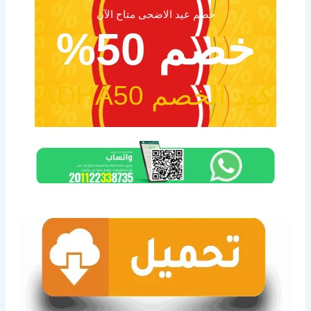
خصم عيد الاضحى متاح الآن
خصم 50%
كود الخصم ADHA50