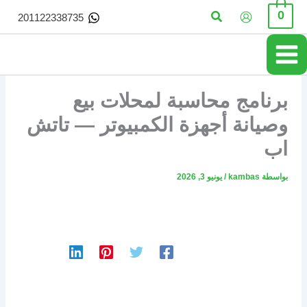
خطي
البحث
0
201122338735
لى
لمحتوى
برنامج محاسبة لمحلات بيع
وصيانة أجهزة الكمبيوتر — تاتش
اب
بواسطة
kambas
/
يونيو 3, 2026