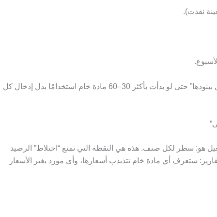
ينة نفدت).
لأسبوع.
التشغيل الأقوى على SalesUp يبدأ من “كل شحنة تُسجل ببنودها” حتى لو بدأت بأكثر 30–60 مادة خام استخدامًا بدل إدخال كل
ى”
يل هو: سطر لكل صنف. هذه هي النقطة التي تمنع “اختلاط” الرصيد
قارير: ستعرف أي مادة خام تتذبذب أسعارها، وأي مورد يغير الأسعار