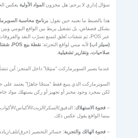
سؤال إداري لا يرحم: هل مخزون
المواد الأولية
يعكس الحق
هذا بالضبط ما نعنيه حين نقول:
برنامج محاسبة السوبرما
بشكل فضفاض، بل تشغيل يربط بين الواقع اليومي وبين ال
عبر POS، ثم شفتات تُغلق لتمنع تسرّب النقد والفروقات. ضمن منظومة فاتوس، المنتج المناسب لهذا السيناريو هو
(سيلز اب)
لأنه مبني لواقع التجزئة:
نقطة بي
صلاحيات، وتقارير تشغيلية
.
عندما يصير السوبرماركت “منتِجًا” داخل المتجر: أين تنشأ
السوبرماركت الذي يبيع فقط “منتجًا جاهزًا” يعتمد على 
لكن بمجرد وجود مخبز أو تجهيز أو ركن يستهلك مواد خا
–
فجوة الاستهلاك
: الدقيق/السكر/الزيت/الأكياس/الأكواب ت
بينما الواقع يقول عكس ذلك.
–
فجوة الهالك والتجربة
: خسائر التحضير (حرق/تلف/زيادة 