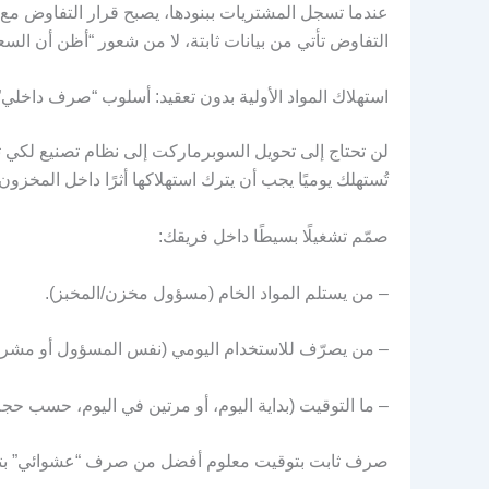
عندما تسجل المشتريات ببنودها، يصبح قرار التفاوض مع ا
التفاوض تأتي من بيانات ثابتة، لا من شعور “أظن أن السعر
استهلاك المواد الأولية بدون تعقيد: أسلوب “صرف داخلي” يم
لن تحتاج إلى تحويل السوبرماركت إلى نظام تصنيع لكي 
تُستهلك يوميًا يجب أن يترك استهلاكها أثرًا داخل المخزون،
صمّم تشغيلًا بسيطًا داخل فريقك:
– من يستلم المواد الخام (مسؤول مخزن/المخبز).
– من يصرّف للاستخدام اليومي (نفس المسؤول أو مشرف
– ما التوقيت (بداية اليوم، أو مرتين في اليوم، حسب حجم
صرف ثابت بتوقيت معلوم أفضل من صرف “عشوائي” ب