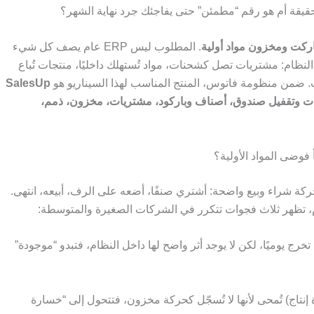
يقة أم هو رقم “مطمئن” حتى يفاجئك جرد نهاية الشهر؟
ركت ومخزون مواد أولية
. المطلوب ليس ERP عام يصف كل شيء
نظام: مشتريات تصل كشحنات، مواد تُستهلك داخليًا، منتجات تُباع
SalesUp
ع POS، شفتات وتقفيل صندوق، أصناف وباركود، مشتريات، مخزون، ذمم،
 فوضى المواد الأولية؟
حركة شراء وبيع واضحة: أشتري صنفًا، أضعه على الرف، أبيعه، انتهى.
م، تظهر ثلاث فجوات تتكرر في الشركات الصغيرة والمتوسطة:
خرج يوميًا، لكن لا يوجد أثر واضح لها داخل النظام، فتبدو “موجودة”
إنتاج) تُمحى لأنها لا تُسجّل كحركة مخزون، فتتحول إلى “خسارة