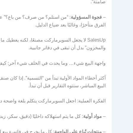
صامتة”.
–
فجوة المسؤولية
: “من استلم؟ من صرف؟ من باع؟” عند
الفرق متأخرًا، وغالبًا بعد ضياع الدليل.
SalesUp لا يجعل السوبرماركت مصنعًا، لكنه يعطيك
والمخزون” بدل أن تبقى في دفاتر جانبية.
واجهة البيع شيء… وما يحدث في الخلف شيء آخر: كيف
أكثر أخطاء المواد الأولية تبدأ من “التسمية”. إذا كان صن
البيع المباشر، ستتوه التقارير قبل أن تبدأ.
الفكرة العملية: اجعل السوبرماركت يتكلم بلغة واضحة داخل esUp
–
مواد أولية
: كل ما يتم استهلاكه داخليًا (دقيق، سكر،
–
منتجات تُباع على الواجهة