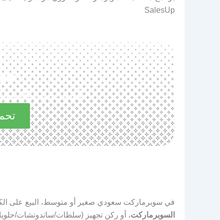
SalesUp
حم
استكشف المميزات 
تحمي
في سوبرماركت سعودي صغير أو متوسط، البيع على الكاش
السوبرماركت
، أو ركن تجهيز (سلطات/ساندوتشات/حلويات)،