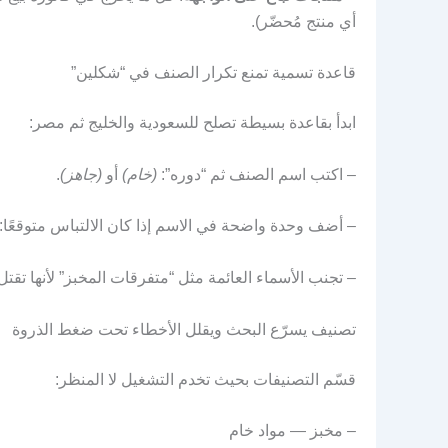
أي منتج مُحضّر).
قاعدة تسمية تمنع تكرار الصنف في “شكلين”
ابدأ بقاعدة بسيطة تصلح للسعودية والخليج ثم مصر:
– اكتب اسم الصنف ثم “دوره”:
(خام)
أو
(جاهز)
.
– أضف وحدة واضحة في الاسم إذا كان الالتباس متوقعًا: (25 كجم) أو (1 لتر) أو (1000 كيس
– تجنب الأسماء العائمة مثل “متفرقات المخبز” لأنها تقتل 
تصنيف يسرّع البحث ويقلل الأخطاء تحت ضغط الذروة
قسّم التصنيفات بحيث تخدم التشغيل لا المنظر:
– مخبز — مواد خام