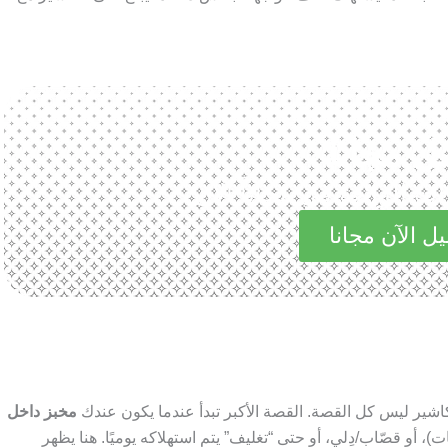
ل مجانا
الرائعة في مجاناً الآن
ل الآن مجانا
ير ليس كل القصة. القصة الأكبر تبدأ عندما يكون عندك
مخبز داخل
 أو قصّاب/دِلي، أو حتى “تغليف” يتم استهلاكه يوميًا. هنا يظهر