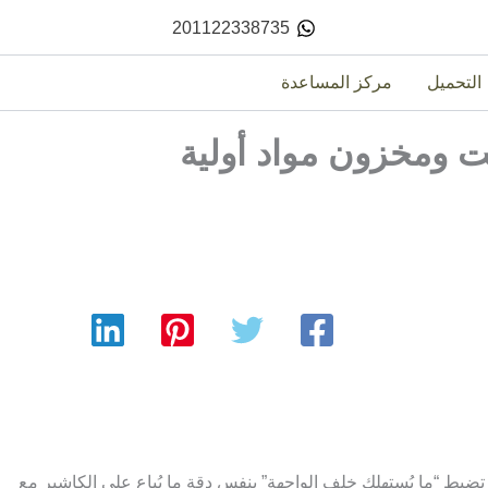
201122338735
التحميل
مركز المساعدة
ت ومخزون مواد أولية
بط “ما يُستهلك خلف الواجهة” بنفس دقة ما يُباع على الكاشير مع