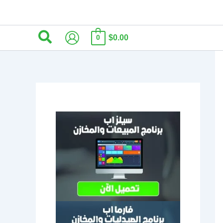
البحث
$0.00
0