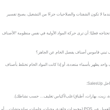
ما لا تكون الشفتات والصلاحيات جزءًا من التشغيل، يصبح تفسير
 ما تحتاجه فعليًا: أن ترى حركة المواد الأولية في نفس منظومة “الأصناف
 تبني قاموس أصناف يفصل الخام عن الجاهز؟
ف واحد يظهر بأسماء متعددة، أو إذا كانت المواد الخام تختلط بأصناف
Sal:
 زبدة، زيت، بهارات، أطباق/علب/أكياس تغليف… حسب نشاطك).
: كل ما يخرج في فاتورة بيع للعميل عبر POS (مخبوزات جاهزة، وجبات، حلويات، ساندوتشات… أو