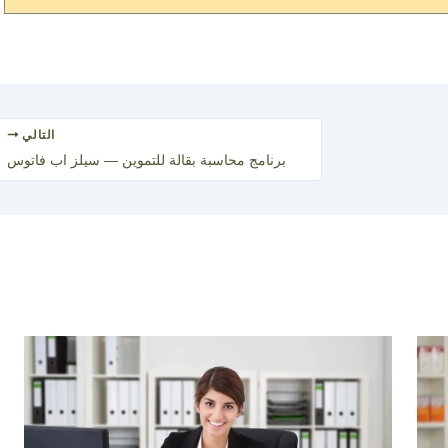
التالي
برنامج محاسبة بقالة للتموين — سيلز اب فاتوس