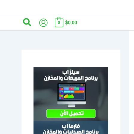
البحث
$0.00
0