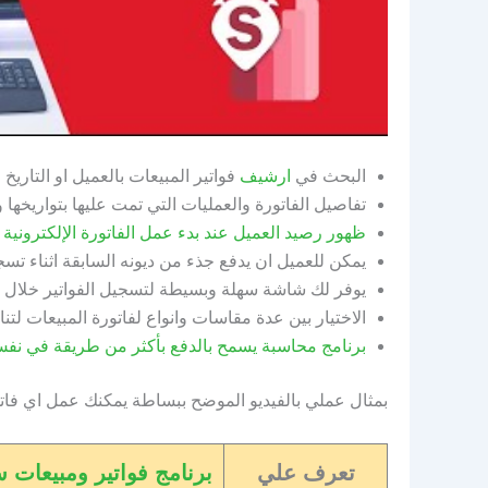
البحث في
ارشيف
فواتير المبيعات بالعميل او التاريخ
تفاصيل الفاتورة والعمليات التي تمت عليها بتواريخها
ظهور رصيد العميل عند بدء عمل الفاتورة الإلكترونية invoice وتحديث فوري للرصيد عند حفظها.
يمكن للعميل ان يدفع جذء من ديونه السابقة اثناء تسج
يوفر لك شاشة سهلة وبسيطة لتسجيل الفواتير خلال م
الاختيار بين عدة مقاسات وانواع لفاتورة المبيعات لت
برنامج محاسبة يسمح بالدفع بأكثر من طريقة في نفس ا
بمثال عملي بالفيديو الموضح ببساطة يمكنك عمل اي فا
تعرف علي
برنامج فواتير ومبيعات 