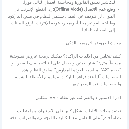
للكاشير تعليق الفاتورة ومحاسبة العميل التالي فوراً.
وضع عدم الاتصال (Offline Mode):
إذا انقطع الإنترنت في
المول، لن تتوقف عن العمل. يستمر النظام في مسح الباركود
وطباعة الفواتير محلياً، وبمجرد عودة الإنترنت، تُرفع البيانات
إلى السحابة تلقائياً.
محرك العروض الترويجية الذكي
كيف تتخلص من الألعاب الراكدة؟ يمكنك برمجة عروض تسويقية
مسبقاً، مثل: “اشترِ لعبتين واحصل على الثالثة بنصف السعر” أو
“خصم 20% بمناسبة العودة للمدارس”. يطبق النظام هذه
الخصومات آلياً عند قراءة الباركود، مما يمنع الأخطاء البشرية
والخصومات غير المصرح بها.
إدارة الاستيراد والضرائب عبر نظام ERP متكامل
تعتمد محلات الألعاب بشكل كبير على الاستيراد، مما يتطلب
نظاماً قادراً على التعامل مع التكاليف اللوجستية والضرائب بدقة.