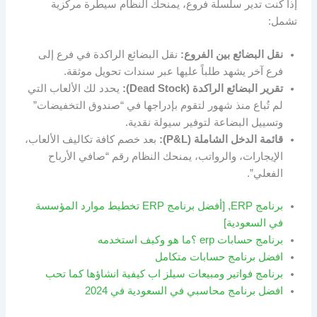
إذا كنت تدير سلسلة فروع، يمنحك النظام سيطرة مركزية
تشمل:
نقل البضائع بين الفروع:
نقل البضائع الراكدة في فرع إلى
فرع آخر يشهد طلباً عليها عبر سندات تحويل موثقة.
تقرير البضائع الراكدة (Dead Stock):
يحدد لك الألعاب التي
لم تُباع منذ شهور لتقوم بإدراجها في “صندوق التخفيضات”
وتسييل البضاعة لتوفير سيولة نقدية.
قائمة الدخل الشاملة (P&L):
بعد خصم كافة تكاليف الألعاب،
الإيجارات، والرواتب، يمنحك النظام رقم “صافي الأرباح
الفعلي”.
برنامج ERP, [أفضل برنامج ERP تخطيط موارد المؤسسة
في السعودية]
برنامج حسابات erp ؟ما هو وكيف استخدمه
افضل برنامج حسابات متكامل
برنامج فواتير ومبيعات سيلز اب كيفية انشاؤها كما تحب
افضل برنامج محاسبي في السعودية في 2024