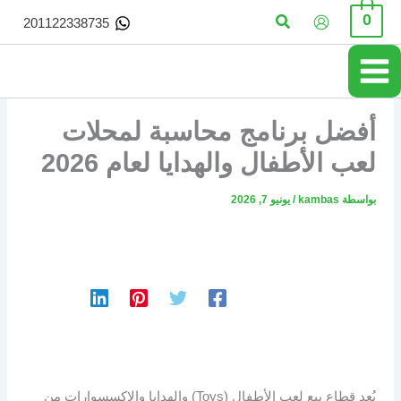
خطي
البحث
0
201122338735
لى
لمحتوى
أفضل برنامج محاسبة لمحلات
لعب الأطفال والهدايا لعام 2026
بواسطة
kambas
/
يونيو 7, 2026
يُعد قطاع بيع لعب الأطفال (Toys) والهدايا والإكسسوارات من