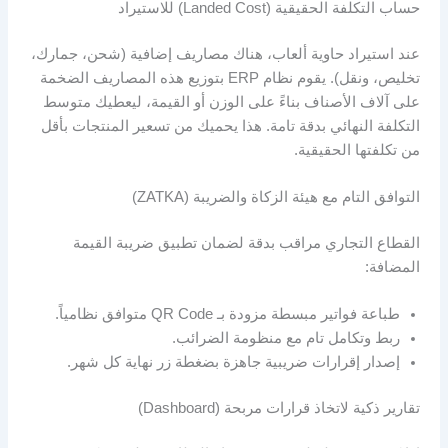
حساب التكلفة الحقيقية (Landed Cost) للاستيراد
عند استيراد حاوية ألعاب، هناك مصاريف إضافية (شحن، جمارك،
تخليص، ونقل). يقوم نظام ERP بتوزيع هذه المصاريف الضخمة
على آلاف الأصناف بناءً على الوزن أو القيمة، ليعطيك متوسط
التكلفة النهائي بدقة تامة. هذا يحميك من تسعير المنتجات بأقل
من تكلفتها الحقيقية.
التوافق التام مع هيئة الزكاة والضريبة (ZATKA)
القطاع التجاري مراقب بدقة لضمان تطبيق ضريبة القيمة
المضافة:
طباعة فواتير مبسطة مزودة بـ QR Code متوافق نظامياً.
ربط وتكامل تام مع منظومة الضرائب.
إصدار إقرارات ضريبية جاهزة بضغطة زر نهاية كل شهر.
تقارير ذكية لاتخاذ قرارات مربحة (Dashboard)