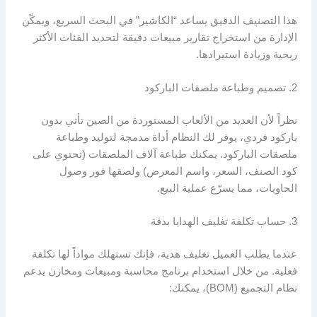
هذا التصنيف الدقيق يساعد “الكاشير” في البحث السريع، ويمكّن
الإدارة من استخراج تقارير مبيعات دقيقة لتحديد الفئات الأكثر
ربحية وزيادة استيرادها.
2. تصميم وطباعة ملصقات الباركود
نظراً لأن العديد من الألعاب المستوردة من الصين تأتي بدون
باركود فردي، يوفر لك النظام أداة مدمجة لتوليد وطباعة
ملصقات الباركود. يمكنك طباعة آلاف الملصقات (تحتوي على
كود الصنف، السعر، واسم المعرض) ولصقها فور وصول
الحاويات، مما يسرّع عملية البيع.
3. حساب تكلفة تغليف الهدايا بدقة
عندما يطلب العميل تغليف هدية، فإنك تستهلك مواداً لها تكلفة
فعلية. من خلال استخدام برنامج محاسبة ومبيعات ومخازن يدعم
نظام التجميع (BOM)، يمكنك: