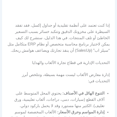
إذا كنت تعتمد على أنظمة تقليدية أو جداول إكسل، فقد تفقد
السيطرة على مخزونك الدقيق وتتكبد خسائر بسبب التسعير
الخاطئ أو تلف المنتجات. في هذا الدليل، سنشرح لك كيف
يمكن لاختيار برنامج محاسبة متخصص أو نظام ERP متكامل مثل
“سيلز اب” (SalesUp) أن ينقذ تجارتك ويضاعف هوامش ربحك.
التحديات الإدارية في قطاع تجارة الألعاب والهدايا
إدارة معارض الألعاب ليست مهمة بسيطة، وتتلخص أبرز
التحديات في:
التنوع الهائل في الأصناف:
يحتوي المحل المتوسط على
آلاف القطع (سيارات، دمى، دراجات، ألعاب تعليمية، ورق
تغليف). الكثير منها مستورد وقد لا يحمل باركود دولي.
إدارة المواسم وحرق الأسعار:
الألعاب المخصصة لموسم