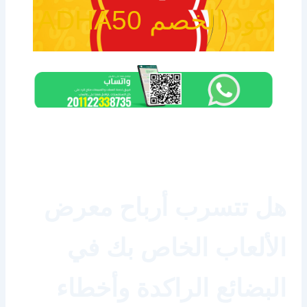
كود الخصم ADHA50
هل تتسرب أرباح معرض
الألعاب الخاص بك في
البضائع الراكدة وأخطاء