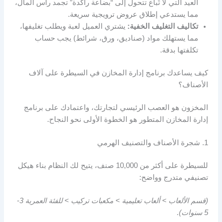
العيد التي لا تُباع تتحول إلى “بضاعة راكدة” تجمد رأس المال،
مما يستدعي إطلاق عروض ترويجية سريعة.
تكاليف التغليف الخفية:
يشتري العميل لعبة ويطلب تغليفها،
مما يستهلك مواد (صناديق، ورق، شرائط) يجب حساب
تكلفتها بدقة.
كيف يساعدك برنامج إدارة المخازن في السيطرة على آلاف
الأصناف؟
المخزون هو العصب الرئيسي لتجارتك، واعتمادك على برنامج
إدارة المخازن المتطور هو الخطوة الأولى نحو النجاح.
1. شجرة الأصناف والتصنيف الهرمي
للسيطرة على أكثر من 10,000 صنف، يتيح لك النظام بناء هيكل
تصنيفي متدرج وواضح:
(قسم الألعاب > ألعاب تعليمية > مكعبات تركيب > للفئة العمرية 3-
5 سنوات).