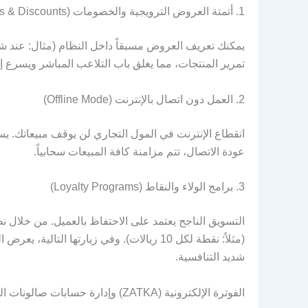
1. أتمتة العروض الترويجية والخصومات (Offers & Discounts)
يمكنك تعريف العروض مسبقاً داخل النظام (مثال: عند شرا
تمرير المنتجات، مما يغلق باب التلاعب المباشر ويسرع إتم
2. العمل دون اتصال بالإنترنت (Offline Mode)
انقطاع الإنترنت في المول التجاري لن يوقف مبيعاتك. يس
عودة الاتصال، تتم مزامنة كافة المبيعات سحابياً.
3. برامج الولاء والنقاط (Loyalty Programs)
التسويق الناجح يعتمد على الاحتفاظ بالعميل. من خلال نظ
(مثلاً: نقطة لكل 10 ريالات). وفي زيارتها
شديد التنافسية.
الفوترة الإلكترونية (ZATKA) وإدارة حسابات صالونات التجميل (B2B)