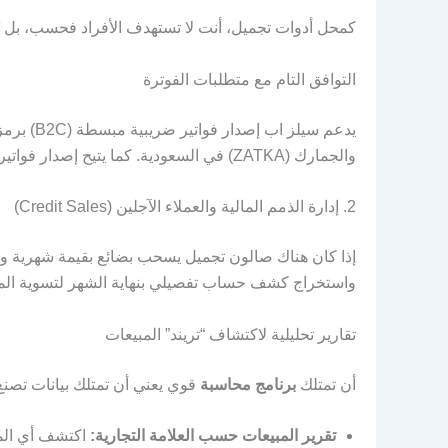
كمحل أدوات تجميل، أنت لا تستهدف الأفراد فحسب، بل ت
التوافق التام مع متطلبات الفوترة
والجمارك (ZATKA) في السعودية. كما يتيح إصدار فواتير ضريبية تفصيلية (B2B) تحمل الرقم الضريبي للصالونات والمشاغل.
2. إدارة الذمم المالية والعملاء الآجلين (Credit Sales)
إذا كان هناك صالون تجميل يسحب بضائع بقيمة شهرية ويس
واستخراج كشف حساب تفصيلي بنهاية الشهر لتسوية ال
تقارير تحليلية لاكتشاف “تريند” المبيعات
أن تمتلك
برنامج محاسبة
قوي يعني أن تمتلك بيانات تصنع 
تقرير المبيعات حسب العلامة التجارية:
اكتشف أي الما