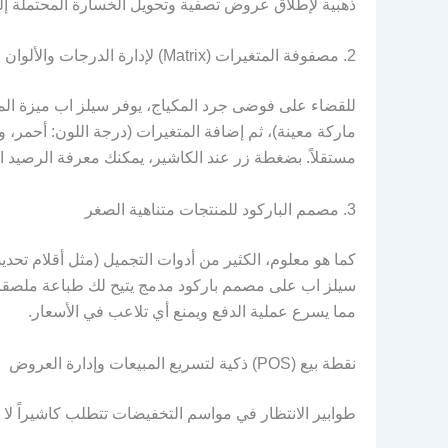
ذهبية لإطلاق عروض تصفية وتحويل الخسارة المحتملة إلى
2. مصفوفة المتغيرات (Matrix) لإدارة الدرجات والألوان
للقضاء على فوضى جرد المكياج، يوفر سيلز اب ميزة الم
ماركة معينة)، ثم إضافة المتغيرات (درجة اللون: أحمر، ورد
مستقلاً. بضغطة زر عند الكاشير، يمكنك معرفة الرصيد ا
3. مصمم الباركود للمنتجات متناهية الصغر
كما هو معلوم، الكثير من أدوات التجميل (مثل أقلام تحدي
سيلز اب على مصمم باركود مدمج يتيح لك طباعة ملصقات
مما يسرع عملية الدفع ويمنع أي تلاعب في الأسعار.
نقطة بيع (POS) ذكية لتسريع المبيعات وإدارة العروض
طوابير الانتظار في مواسم التخفيضات تتطلب كاشيراً لا 