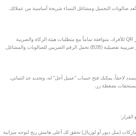
ُعد صالونات التجميل ومشاغل النساء شريحة أساسية من عملائك.
يدعم سيلز اب إصدار فواتير ضريبية مبسطة (B2C) برمز QR للأفراد، متوافقة تماماً مع متطلبات هيئة الزكاة والضريبة
دد لاحقاً، يمكنك فتح حساب “عميل آجل” له، وتحديد حد ائتماني،
مستحقات بضغطة زر.
القرار:
ركات (مثل ديور أو لوريال) تحقق لك أعلى هامش ربح لتوجه ميزانية