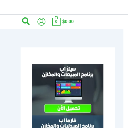
البحث
$0.00
0