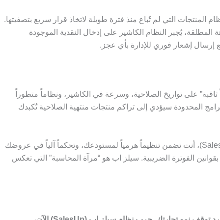
ام المنتجات التي لم تُباع منذ فترة طويلة لاتخاذ قرار سريع بتصفيتها.
 المطلقة، يُجبر النظام الكاشير على إدخال النقدية الموجودة
 مع إرسال إشعار فوري للإدارة بأي عجز.
اقبة” على تواريخ الصلاحية، وسرعة في الكاشير، ونظاماً متطوراً
البرامج المحدودة سيؤدي إلى تراكم منتجات منتهية الصلاحية تُكبدك
باستخدام نظام تخطيط موارد المؤسسات سيلز اب (SalesUp)، أنت تضمن تنظيماً هرمياً لمستودعك، وتحكماً آلياً في عروضك
م بقوانين الفوترة الضريبية. سيلز اب هو “مرآة المحاسبة” التي تعكس
ف نمو تجارتك. جرب نظام سيلز اب (SalesUp) الآن،