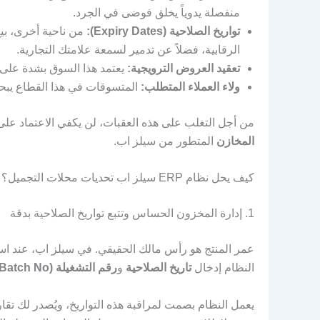
منفصلة يدوياً يخلق فوضى في الجرد.
تواريخ الصلاحية (Expiry Dates):
من ناحية أخرى، بي
الرقابية، فضلاً عن تدمير لسمعة علامتك التجارية.
تعقيد العروض الترويجية:
يعتمد هذا السوق بشدة على 
ولاء العملاء المتطلب:
المتسوقات في هذا القطاع يبحثن 
من أجل التغلب على هذه العقبات، لن يكفي الاعتماد على أ
المخازن
المتطور من سيلز اب.
كيف يحل نظام ERP سيلز اب تحديات محلات التجميل؟
1. إدارة المخزون الحساس وتتبع تواريخ الصلاحية بدقة
عمر المنتج هو رأس مالك الحقيقي. في سيلز اب، عند استل
النظام إدخال
تاريخ الصلاحية
و
رقم التشغيلة (Batch No)
يعمل النظام بصمت لمراقبة هذه التواريخ، ويُصدر لك تقار