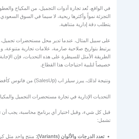
في الواقع، تُعد تجارة أدوات التجميل، من المكياج والع
التجزئة نمواً وأكثرها ربحية، لا سيما في السوق السعودي
يتطلب دقة إدارية متناهية.
على سبيل المثال، عندما تدير محل مستحضرات تجميل، فأنت
يرتبط بتواريخ صلاحية صارمة، علامات تجارية متنوعة، وم
الطريقة الأمثل للسيطرة على هذه التحديات، فإن الإجا
خصيصاً لتلبية احتياجات هذا القطاع.
ونتيجة لذلك، يبرز سيلز اب (SalesUp) من فاتوس كأفضل نظام ERP متكامل يمنحك تحكماً مطلقاً في متجرك.
التحديات الإدارية في تجارة مستحضرات التجميل والمكيا
قبل كل شيء، وقبل اختيار أي برنامج محاسبة، يجب أن تدر
تشمل:
تعدد الدرجات والألوان (Variants):
منتج واحد مثل كري