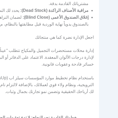
مشترياتك القادمة بدقة.
مراقبة الأصناف الراكدة (Dead Stock):
يحدد لك النظ
إغلاق الصندوق الأعمى (Blind Close):
لضمان النزاهة
بالصندوق يدوياً نهاية الوردية قبل مطابقتها بالنظام،
اجعل الإدارة نضرة كما هي منتجاتك
إدارة محلات مستحضرات التجميل والمكياج تتطلب “عيناً ث
لإدارة درجات الألوان المعقدة. الاعتماد على الدفاتر أو 
خسائر فادحة وعقوبات قانونية.
الترويجية، ونظام ولاء قوي لعملائك، بالإضافة لالتزام تا
لك أرباحك الحقيقية وتضمن نمو تجارتك بجمال وثبات.
خطوتك القادمة نحو النجاح: لا تدع تعقيدات الجرد توق