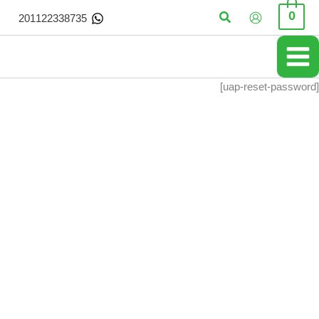
خطي
البحث
0
201122338735
لى
لمحتوى
[uap-reset-password]