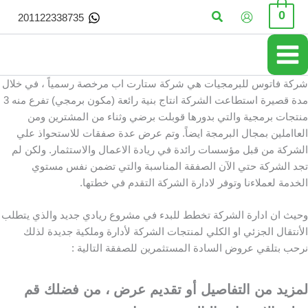
خطي
البحث
0
201122338735
لى
لمحتوى
شركة فاتوس للبرمجيات هي شركة ستارت اب مرخصة رسمياً ، في خلال
مدة قصيرة استطاعت الشركة انتاج بنية رائعة (مكون برمجي) تفرع منه 3
منتجات برمجية والتي بدورها قوبلت برضي وثناء من المشترين ومن
العااملين بمجال البرمجة ايضاً. وتم عرض عدة صفقات للاستحواذ علي
الشركة من قبل مؤسسات رائدة في ريادة الاعمال والاستثمار. ولكن لم
تجد الشركة حتي الآن الصفقة المناسبة والتي تضمن نفس مستوي
الخدمة لعملاءنا وتوفر لادارة الشركة التقدم في خطتها.
وحيث ان ادارة الشركة تخطط للبدء في مشروع ريادي جديد والذي يتطلب
الأنتقال الجزئي او الكلي لمنتجات الشركة لأدارة وملكية جديدة لذلك
نرحب بتلقي عروض السادة المستثمرين للصفقة التالية :
لمزيد من التفاصيل أو تقديم عرض ، من فضلك قم