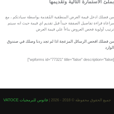
بملئ الاستمارة التالية وتقديمها
من فضلك ادخل قيمة العرض المنطقية المُقدمة بواسطة سيادتكم ، مع
مراعاة قراءة تفاصيل الصفقة جيداً قبل تقديم اي قيمة حيث انه سيتم
ترتيب آولوية فحص العروض بناءاً علي قيمة العرض
من فضلك افحص الرسائل المزعجة اذا لم تجد ردنا وصلك في صندوق
الوارد
[wpforms id=”77321″ title=”false” description=”false”]
جميع الحقوق محفوظة © 2018 - 2026 |
فاتوس للبرمجيات VATOCE