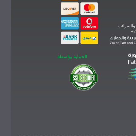
 والضرائب
ية
الحماية بواسطة