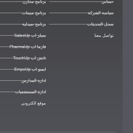
حسابي
برنامج مخازن
سياسة الشركة
برنامج مبيعات
سجل التحديثات
برنامج صيدلية
تواصل معنا
سيلز اب SalesUp
فارما اب PharmaUp
تاتش اب TouchUp
ايمبو اب EmpoUp
ادارة المدارس
ادارة المستشفيات
موقع الكتروني