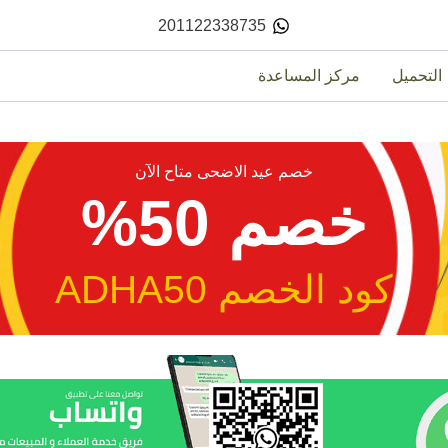
201122338735
التحميل
مركز المساعدة
خصم عيد الاضحى متاح الآن
خصم 50%
كود الخصم ADHA50