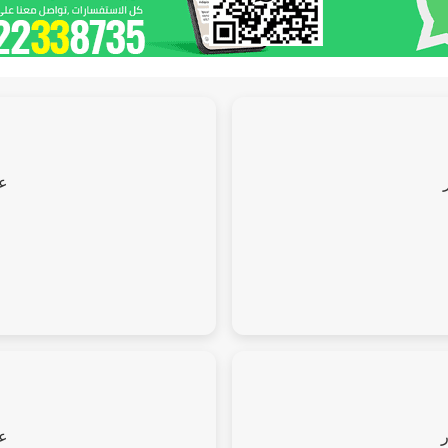
عل
عل