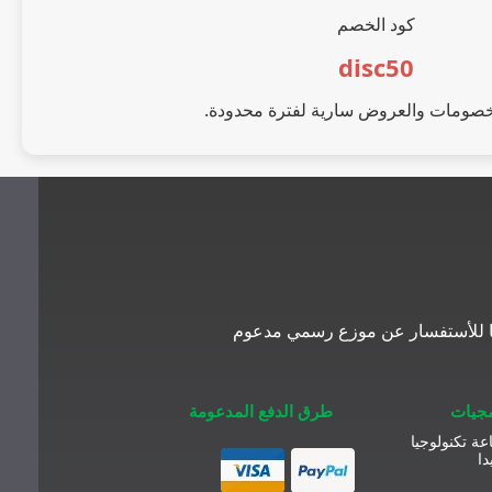
كود الخصم
disc50
خصومات والعروض سارية لفترة محدودة.
معنا للأستفسار عن موزع رسمي مدعوم
مجيات
طرق الدفع المدعومة
عة تكنولوجيا
دا