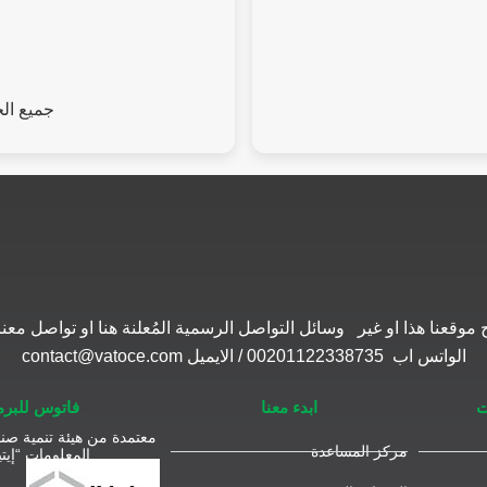
جميع ال
موقعنا هذا او غير وسائل التواصل الرسمية المُعلنة هنا او تواصل 
الواتس اب 00201122338735 / الايميل contact@vatoce.com
ت
ابدء معنا
فاتوس للبر
معتمدة من هيئة تنمية صنا
مركز المساعدة
المعلومات “إيتي