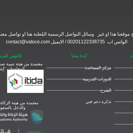
موقعنا هذا او غير وسائل التواصل الرسمية المُعلنة هنا او تواصل 
الواتس اب 00201122338735 / الايميل contact@vatoce.com
ت
ابدء معنا
فاتوس للبر
معتمدة من هيئة تنمية صنا
مركز المساعدة
المعلومات “إيتي
الدورات التدريبية
الشرح
تذكرة دعم فني
معتمدة من هيئة الزكاة
والدخل بالسعود