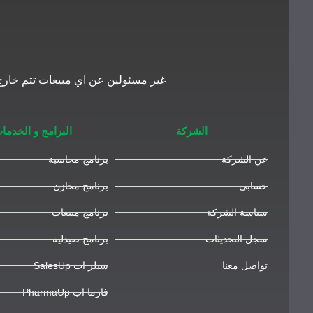
غير مسئولين عن اي مبيعات تتم خارج 
الشركة
البرامج و الخدما
عن الشركة
برنامج محاسبة
حسابي
برنامج مخازن
سياسة الشركة
برنامج مبيعات
سجل التحديثات
برنامج صيدلية
تواصل معنا
سيلز اب SalesUp
فارما اب PharmaUp