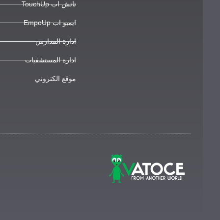
تاتش اب TouchUp
ايمبو اب EmpoUp
ادارة المدارس
ادارة المستشفيات
موقع الكتروني