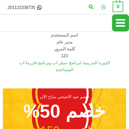
خطي
البحث
0
201122338735
لى
لمحتوى
اسم المستخدم
مدير عام
كلمة المرور
123
الدورة التدريبية لبرنامج سيلز اب وبرنامج فاررما اب
المساعدة
خصم عيد الاضحى متاح الآن
خصم 50%