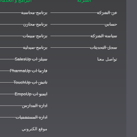
الشركة
البرامج و الخدما
عن الشركة
برنامج محاسبة
حسابي
برنامج مخازن
سياسة الشركة
برنامج مبيعات
سجل التحديثات
برنامج صيدلية
تواصل معنا
سيلز اب SalesUp
فارما اب PharmaUp
تاتش اب TouchUp
ايمبو اب EmpoUp
ادارة المدارس
ادارة المستشفيات
موقع الكتروني