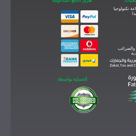
مجيات
طرق الدفع المدعومة
عة تكنولوجيا
دا
 والضرائب
ية
الحماية بواسطة