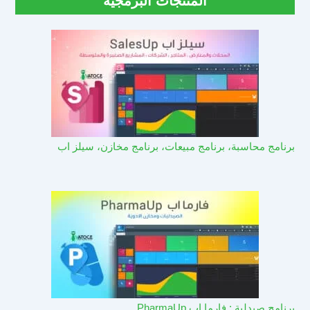
المنتجات البرمجية
برنامج محاسبة، برنامج مبيعات، برنامج مخازن، سيلز اب
برنامج صيدلية : فارما اب PharmaUp​