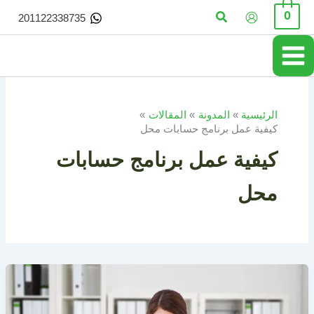
خطي
البحث
0
201122338735
لى
لمحتوى
الرئيسية
المدونة
المقالات
كيفية عمل برنامج حسابات محل
كيفية عمل برنامج حسابات
محل